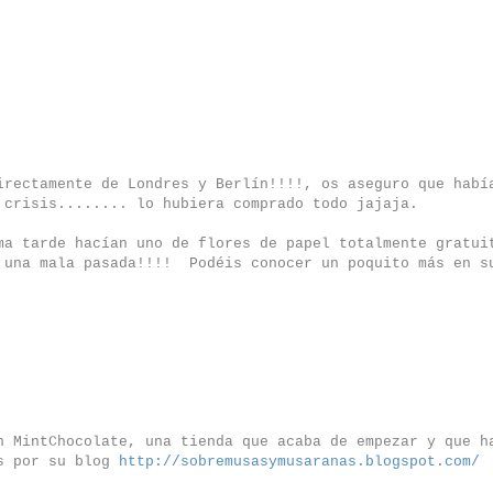
irectamente de Londres y Berlín!!!!, os aseguro que habí
 crisis........ lo hubiera comprado todo jajaja.
ma tarde hacían uno de flores de papel totalmente gratui
 una mala pasada!!!! Podéis conocer un poquito más en s
n MintChocolate, una tienda que acaba de empezar y que h
is por su blog
http://sobremusasymusaranas.blogspot.com/