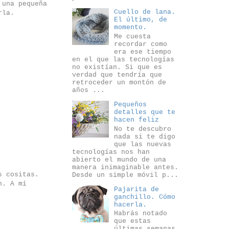
 una pequeña
Cuello de lana.
rla.
El último, de
momento.
Me cuesta
recordar como
era ese tiempo
en el que las tecnologías
no existían. Si que es
verdad que tendría que
retroceder un montón de
años ...
Pequeños
detalles que te
hacen feliz
No te descubro
nada si te digo
que las nuevas
tecnologías nos han
abierto el mundo de una
manera inimaginable antes.
s cositas.
Desde un simple móvil p...
n. A mí
Pajarita de
ganchillo. Cómo
hacerla.
Habrás notado
que estas
últimas semanas