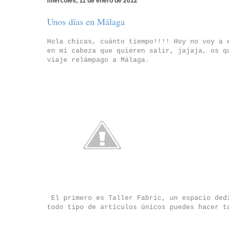
miércoles, 11 de enero de 2012
Unos días en Málaga
Hola chicas, cuánto tiempo!!!! Hoy no voy a 
en mi cabeza que quieren salir, jajaja, os q
viaje relámpago a Málaga.
El primero es Taller Fabric, un espacio dedi
todo tipo de artículos únicos puedes hacer t