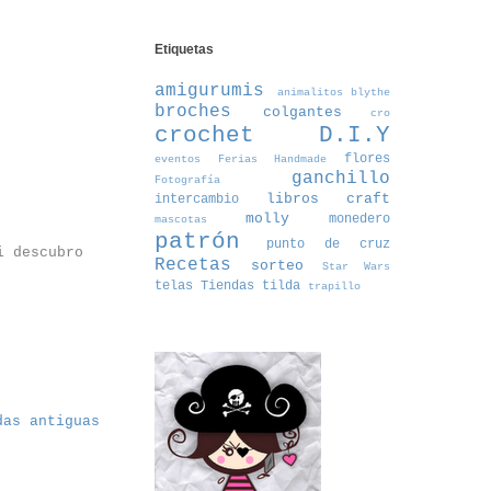
Etiquetas
amigurumis
animalitos
blythe
broches
colgantes
cro
crochet
D.I.Y
flores
eventos
Ferias Handmade
ganchillo
Fotografía
libros craft
intercambio
molly
monedero
mascotas
patrón
punto de cruz
i descubro
Recetas
sorteo
Star Wars
telas
Tiendas
tilda
trapillo
das antiguas