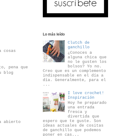
Lo más leído
Clutch de
ganchillo
a cosas
¿Conoces a
alguna chica que
no le gusten los
bolsos? Yo no.
to, pena que
Creo que es un complemento
u blog
indispensable en el día a
día. Generalmente, para el
...
I love crochet!
Inspiración
Hoy he preparado
una entrada
fresca y
divertida que
espero que te guste. Son
a abierto
ideas actuales de cositas
de ganchillo que podemos
poner en cas...