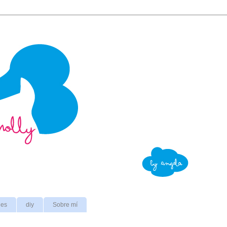
nes
diy
Sobre mí