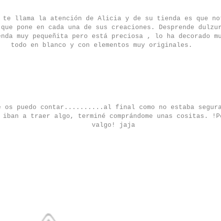
 te llama la atención de Alicia y de su tienda es que no
que pone en cada una de sus creaciones. Desprende dulzu
enda muy pequeñita pero está preciosa , lo ha decorado m
todo en blanco y con elementos muy originales.
e os puedo contar..........al final como no estaba segur
 iban a traer algo, terminé comprándome unas cositas. !P
valgo! jaja