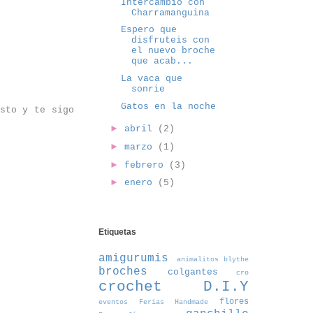
Intercambio con
Charramanguina
Espero que
disfruteis con
el nuevo broche
que acab...
La vaca que
sonrie
Gatos en la noche
ésto y te sigo
►
abril
(2)
►
marzo
(1)
►
febrero
(3)
►
enero
(5)
Etiquetas
amigurumis
animalitos
blythe
broches
colgantes
cro
crochet
D.I.Y
flores
eventos
Ferias Handmade