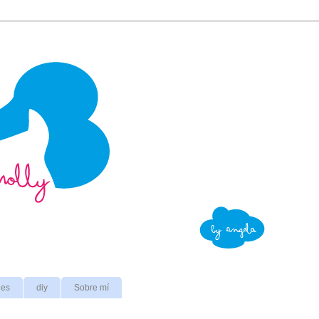
nes
diy
Sobre mí