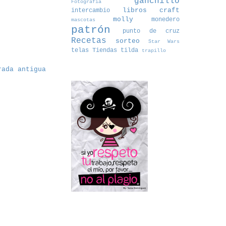
ganchillo
Fotografía
libros craft
intercambio
molly
monedero
mascotas
patrón
punto de cruz
Recetas
sorteo
Star Wars
telas
Tiendas
tilda
trapillo
rada antigua