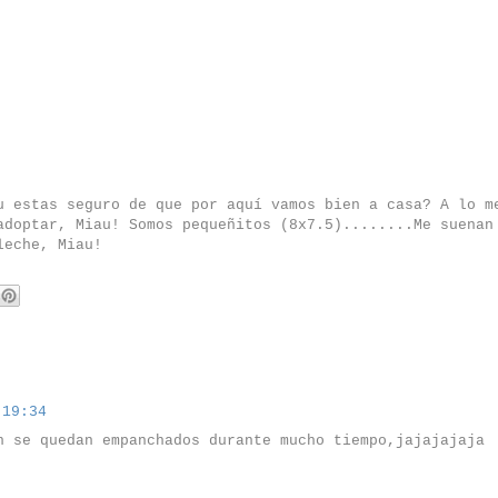
u estas seguro de que por aquí vamos bien a casa? A lo m
adoptar, Miau! Somos pequeñitos (8x7.5)........Me suenan
leche, Miau!
 19:34
n se quedan empanchados durante mucho tiempo,jajajajaja