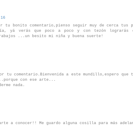
:16
or tu bonito comentario,pienso seguir muy de cerca tus 
ía, yá verás que poco a poco y con tezón lograrás 
rabajos ...un besito mi niña y buena suerte!
or tu comentario.Bienvenida a este mundillo,espero que 
..porque con ese arte...
derme nada.
arte a conocer!! Me guardo alguna cosilla para más adela