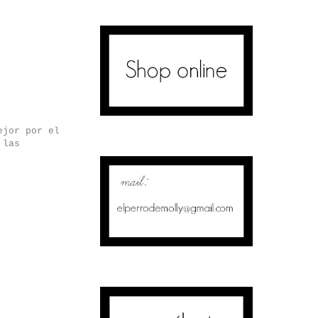
ejor por el
 las