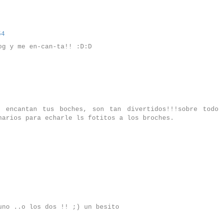
54
og y me en-can-ta!! :D:D
e encantan tus boches, son tan divertidos!!!sobre todo
narios para echarle ls fotitos a los broches.
uno ..o los dos !! ;) un besito