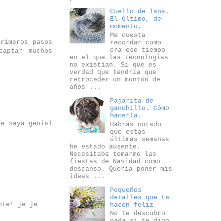
Cuello de lana.
El último, de
momento.
Me cuesta
primeros pasos
recordar como
era ese tiempo
captar muchos
en el que las tecnologías
no existían. Si que es
verdad que tendría que
retroceder un montón de
años ...
Pajarita de
ganchillo. Cómo
hacerla.
te vaya genial
Habrás notado
que estas
últimas semanas
he estado ausente.
Necesitaba tomarme las
fiestas de Navidad como
descanso. Quería poner mis
ideas ...
Pequeños
detalles que te
nte! je je
hacen feliz
No te descubro
nada si te digo