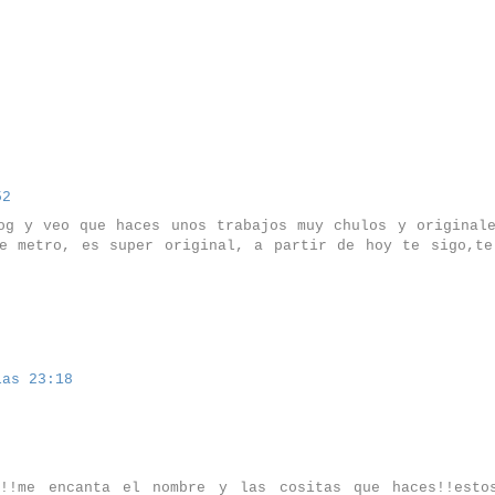
52
og y veo que haces unos trabajos muy chulos y originale
e metro, es super original, a partir de hoy te sigo,te
las 23:18
!!me encanta el nombre y las cositas que haces!!esto