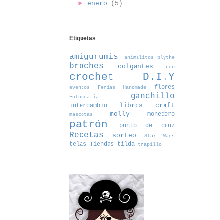
►
enero
(5)
Etiquetas
amigurumis
animalitos
blythe
broches
colgantes
cro
crochet
D.I.Y
flores
eventos
Ferias Handmade
ganchillo
Fotografía
libros craft
intercambio
molly
monedero
mascotas
patrón
punto de cruz
Recetas
sorteo
Star Wars
telas
Tiendas
tilda
trapillo