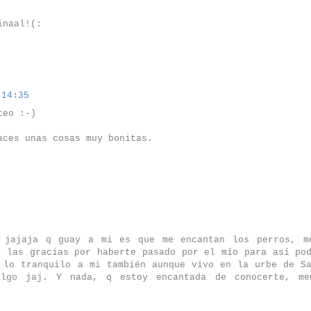
inaal!(:
 14:35
teo :-)
aces unas cosas muy bonitas.
? jajaja q guay a mi es que me encantan los perros, m
y las gracias por haberte pasado por el mío para así po
 lo tranquilo a mi también aunque vivo en la urbe de Sa
algo jaj. Y nada, q estoy encantada de conocerte, me