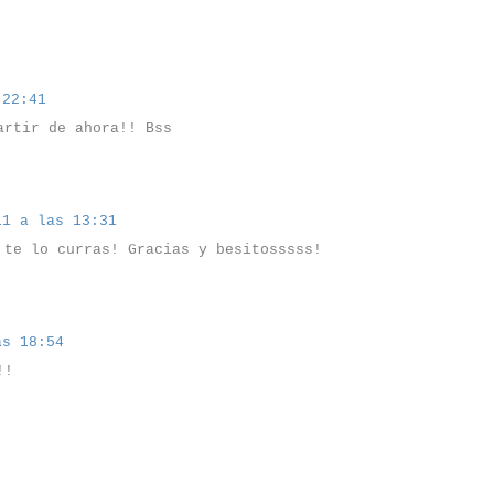
 22:41
artir de ahora!! Bss
11 a las 13:31
 te lo curras! Gracias y besitosssss!
as 18:54
!!