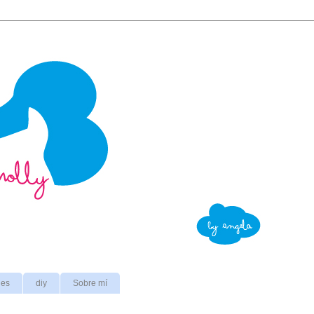
nes
diy
Sobre mí