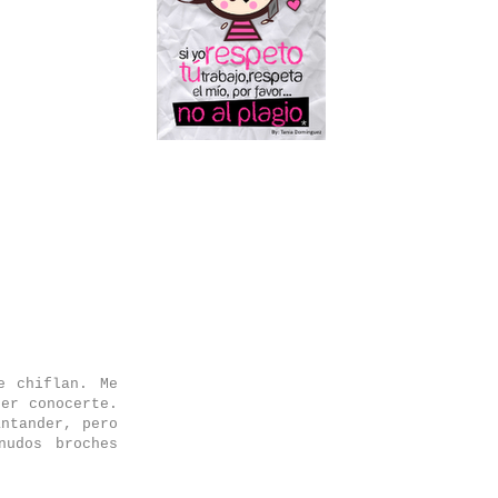
e chiflan. Me
der conocerte.
ntander, pero
nudos broches