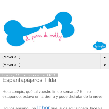
▼
▼
lunes, 11 de marzo de 2013
Espantapájaros Tilda
Hola compis, qué tal vuestro fin de semana? El mío
estupendo, estuve en la Sierra y pude disfrutar de la nieve.
labor
Hoy os enseño una
que, si os soy sincera, hice ya