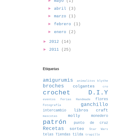
►
mayo
(1)
►
abril
(3)
►
marzo
(1)
►
febrero
(1)
►
enero
(2)
►
2012
(14)
►
2011
(25)
Etiquetas
amigurumis
animalitos
blythe
broches
colgantes
cro
crochet
D.I.Y
flores
eventos
Ferias Handmade
ganchillo
Fotografía
libros craft
intercambio
molly
monedero
mascotas
patrón
punto de cruz
Recetas
sorteo
Star Wars
telas
Tiendas
tilda
trapillo