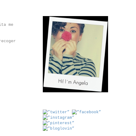
ita me
recoger