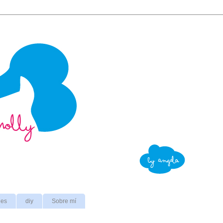
nes
diy
Sobre mí