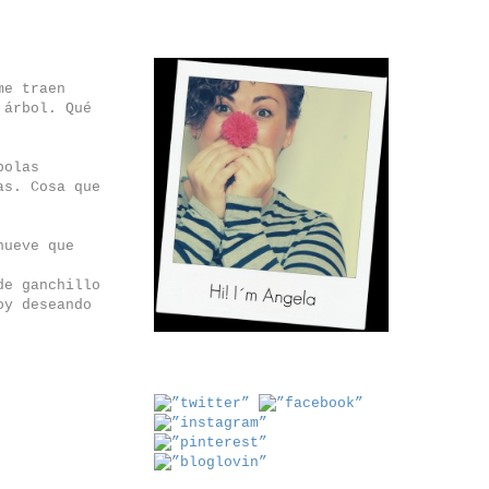
me traen
 árbol. Qué
bolas
as. Cosa que
nueve que
de ganchillo
oy deseando