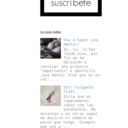
Lo más leído
Voy a hacer una
manta!!
Si, si, lo has
leído bien, por
fin me he
decidido a
realizar una proyecto
"importante" a ganchillo
¡una manta! Creo que es un
ret...
DIY: Colgante
Craft
Diría que mi
complemento
ideal son los
pendientes. Me
encantan y no sería capaz
de decirte el número de
pares que tengo. Siempre
que voy a ...