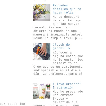
Pequeños
detalles que te
hacen feliz
No te descubro
nada si te digo
que las nuevas
tecnologías nos han
abierto el mundo de una
manera inimaginable antes.
Desde un simple móvil p...
Clutch de
ganchillo
¿Conoces a
alguna chica que
no le gusten los
bolsos? Yo no.
Creo que es un complemento
indispensable en el día a
día. Generalmente, para el
...
I love crochet!
Inspiración
Hoy he preparado
una entrada
fresca y
divertida que
os! Todos los
espero que te guste. Son