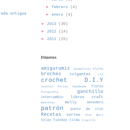
►
febrero
(4)
rada antigua
►
enero
(4)
►
2013
(30)
►
2012
(14)
►
2011
(25)
Etiquetas
amigurumis
animalitos
blythe
broches
colgantes
cro
crochet
D.I.Y
flores
eventos
Ferias Handmade
ganchillo
Fotografía
libros craft
intercambio
molly
monedero
mascotas
patrón
punto de cruz
Recetas
sorteo
Star Wars
telas
Tiendas
tilda
trapillo