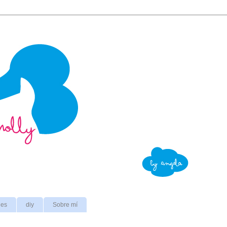
nes
diy
Sobre mí