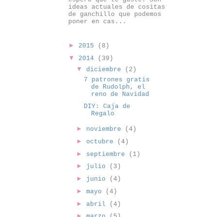
ideas actuales de cositas
de ganchillo que podemos
poner en cas...
►
2015
(8)
▼
2014
(39)
▼
diciembre
(2)
7 patrones gratis
de Rudolph, el
reno de Navidad
DIY: Caja de
Regalo
►
noviembre
(4)
►
octubre
(4)
►
septiembre
(1)
►
julio
(3)
►
junio
(4)
►
mayo
(4)
►
abril
(4)
►
marzo
(5)