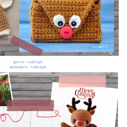
gorro rudolph
monedero rudolph